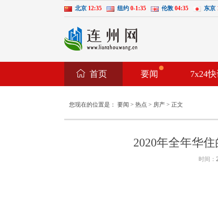
北京
12:35
纽约
0-1:35
伦敦
04:35
东京
首页
要闻
7x24
您现在的位置是：
要闻
>
热点
>
房产
> 正文
2020年全年华住
时间：