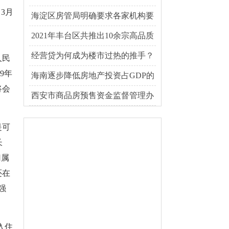
3月
海淀区房管局明确要求各家机构要
严格按照“房住不炒”的要求
2021年丰台区共推出10余宗高品质
住宅用地 规划建筑规模逾180万平
经营贷为何成为楼市过热的推手？
人民
方米
9年
海南逐步降低房地产投资占GDP的
比重
将会
西安市商品房预售资金监督管理办
法将于4月1日起施行！
是可
长
归属
还在
强
入住