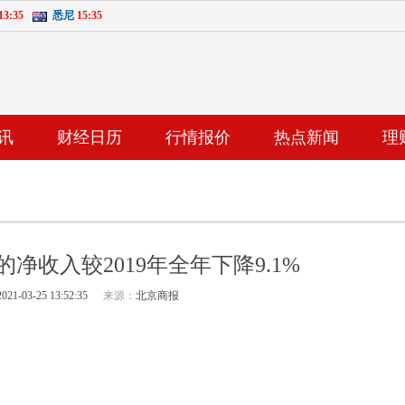
13:35
悉尼
15:35
快讯
财经日历
行情报价
热点新闻
理
的净收入较2019年全年下降9.1%
2021-03-25 13:52:35
来源：
北京商报