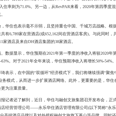
住率则为71.0%。另一边，从RevPAR来看，2020年第四季度
元。
验，华住也表示毫不示弱，且坚持重仓中国、千城万店战略。根
共有6,789家在营酒店(或652,162间在营酒店客房)。与此同时，
411家酒店及来自DH酒店集团的38家酒店。
。数据显示，华住预期在2021年第一季度的净收入将较2020年
-63%。对于2021年全年来说，华住预期净收入将增长50%-54%
琦表示，在中国的“双循环”经济模式下，我们将继续强调“聚焦
”业务模式，从而进一步扩展酒店网络。此外，更重要的是，华住
会更为注重质量。
商报记者还了解到，
近
日，华住与融创文旅集团召开发布会，正
店经营管理公司——永乐华住酒店管理有限公司(以下简称“永
部分高端酒店品牌以及对外授权融创文旅旗下堇山等品牌，同时