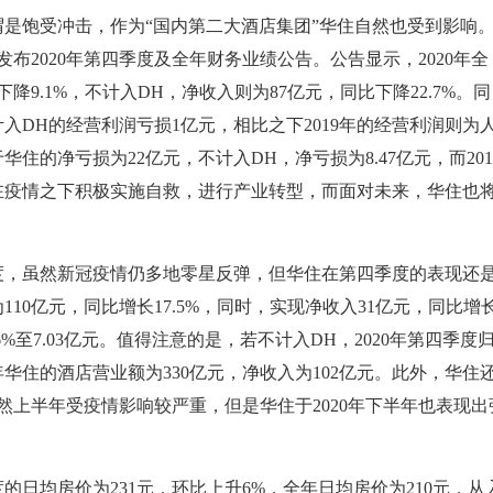
是饱受冲击，作为“国内第二大酒店集团”华住自然也受到影响。
)发布2020年第四季度及全年财务业绩公告。公告显示，2020年全
下降9.1%，不计入DH，净收入则为87亿元，同比下降22.7%。同
计入DH的经营利润亏损1亿元，相比之下2019年的经营利润则为
华住的净亏损为22亿元，不计入DH，净亏损为8.47亿元，而201
在
疫情
之下积极实施自救，进行产业转型，而面对未来，华住也
度，虽然
新冠
疫情
仍多地零星反弹，但华住在第四季度的表现还
10亿元，同比增长17.5%，同时，实现净收入31亿元，同比增
.6%至7.03亿元。值得注意的是，若不计入DH，2020年第四季度
年华住的酒店营业额为330亿元，净收入为102亿元。此外，华住
虽然上半年受
疫情
影响较严重，但是华住于2020年下半年也表现出
度的日均房价为231元，环比上升6%，全年日均房价为210元，从